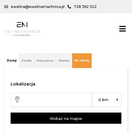
ewelina@ewelinamachnica.pl
728 362 322
Domy
Działki
Mieszkania
Obiekty
Nr oferty
Lokalizacja
Wskaż na mapie