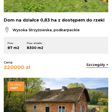
Dom na działce 0,83 ha z dostępem do rzeki
Wysoka Strzyżowska, podkarpackie
Pow.
Pow. działki
87 m2
8300 m2
Cena:
Szczegóły
220000 zł
Nr oferty:
2687