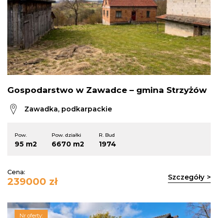
Gospodarstwo w Zawadce – gmina Strzyżów
Zawadka, podkarpackie
Pow.
Pow. działki
R. Bud
95 m2
6670 m2
1974
Cena:
Szczegóły
239000 zł
Nr oferty: