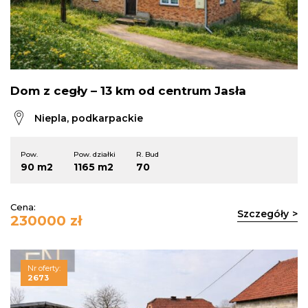
Dom z cegły – 13 km od centrum Jasła
Niepla, podkarpackie
Pow.
Pow. działki
R. Bud
90 m2
1165 m2
70
Cena:
Szczegóły
230000 zł
Nr oferty:
2673