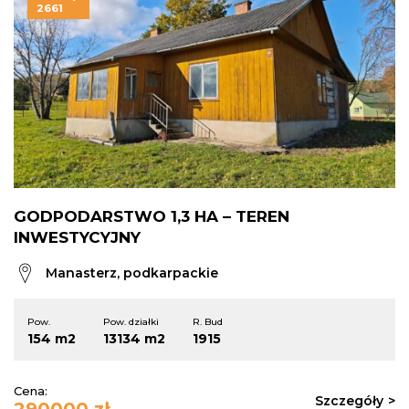
2661
GODPODARSTWO 1,3 HA – TEREN
INWESTYCYJNY
Manasterz, podkarpackie
Pow.
Pow. działki
R. Bud
154 m2
13134 m2
1915
Cena:
Szczegóły