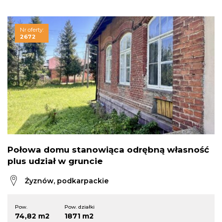
Nr oferty:
2672
Połowa domu stanowiąca odrębną własność
plus udział w gruncie
Żyznów, podkarpackie
Pow.
Pow. działki
74,82 m2
1871 m2