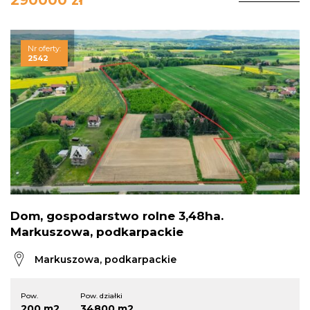
290000 zł
Nr oferty:
2542
Dom, gospodarstwo rolne 3,48ha.
Markuszowa, podkarpackie
Markuszowa, podkarpackie
Pow.
Pow. działki
200 m2
34800 m2