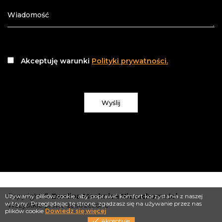
Akceptuję warunki
Polityki prywatności.
Wyślij
Copyright ©
Ewelina Machnica Nieruchomości
.
Używamy plików cookie, aby poprawić komfort korzystania z naszej
witryny. Przeglądając tę stronę, zgadzasz się na używanie przez nas
Wszystkie prawa zastrzeżone.
plików cookie
Dowiedz się więcej
Akceptuje