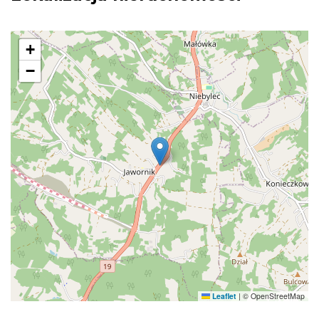
+
−
Leaflet
|
© OpenStreetMap