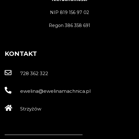
NIP 819 156 97 02
Regon 386 358 691
KONTAKT
728 362 322
ewelina@ewelinamachnica.pl
Strzyżów