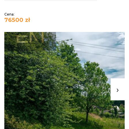
Cena:
76500 zł
›