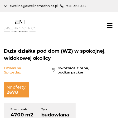
ewelina@ewelinamachnica.pl
728 362 322
Duża działka pod dom (WZ) w spokojnej,
widokowej okolicy
Działki na
Gwoźnica Górna,
Sprzedaż
podkarpackie
Nr oferty:
2678
Pow. działki
Typ
4700 m2
budowlana