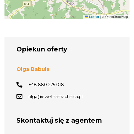
Leaflet
|
© OpenStreetMap
Opiekun oferty
Olga Babula
+48 880 225 018
olga@ewelinamachnica.pl
Skontaktuj się z agentem